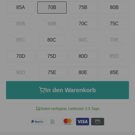
85A
70B
75B
80B
85B
90B
70C
75C
85C
80C
90C
70E
70D
75D
80D
85D
90D
75E
80E
85E
In den Warenkorb
Sofort verfügbar, Lieferzeit: 2-5 Tage