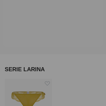
Produktgalerie überspringen
SERIE LARINA