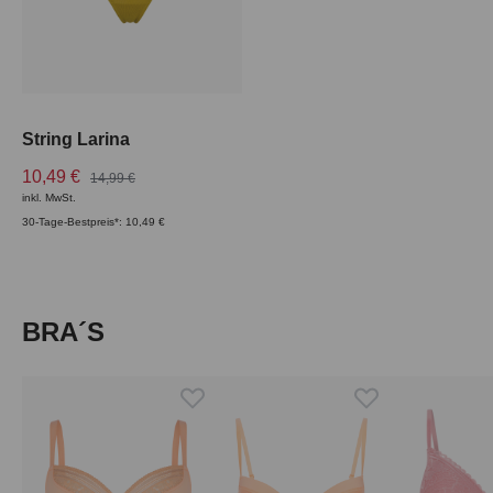
String Larina
10,49 €
14,99 €
inkl. MwSt.
30-Tage-Bestpreis*: 10,49 €
Produktgalerie überspringen
BRA´S