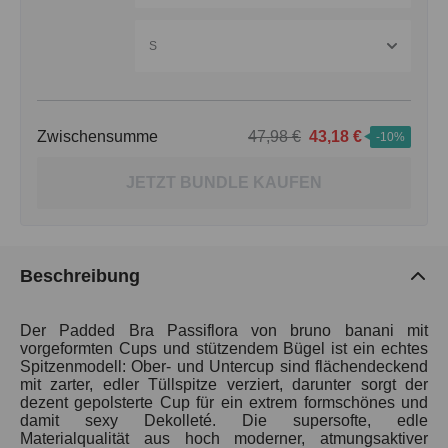
S
Zwischensumme
47,98 €
43,18 €
-10%
JETZT BUNDLE KAUFEN
Beschreibung
Der Padded Bra Passiflora von bruno banani mit
vorgeformten Cups und stützendem Bügel ist ein echtes
Spitzenmodell: Ober- und Untercup sind flächendeckend
mit zarter, edler Tüllspitze verziert, darunter sorgt der
dezent gepolsterte Cup für ein extrem formschönes und
damit sexy Dekolleté. Die supersofte, edle
Materialqualität aus hoch moderner, atmungsaktiver