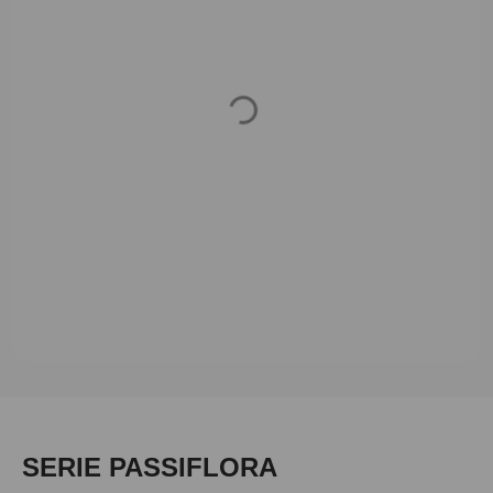
Loading...
Produktgalerie überspringen
SERIE PASSIFLORA