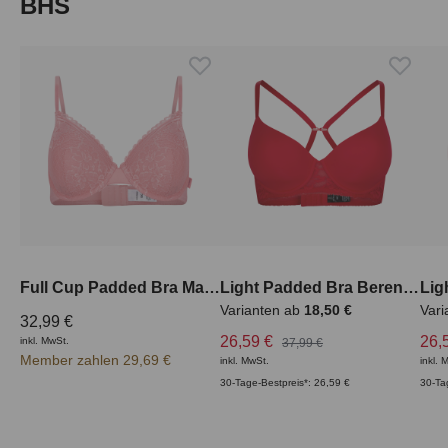
Produktgalerie überspringen
BHS
Full Cup Padded Bra Mathea
Light Padded Bra Berenice
Varianten ab
18,50 €
Vari
32,99 €
26,59 €
26,
inkl. MwSt.
37,99 €
Member zahlen 29,69 €
inkl. MwSt.
inkl. 
30-Tage-Bestpreis*: 26,59 €
30-Ta