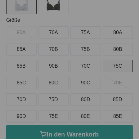
auswählen
Größe
90A
70A
75A
80A
85A
70B
75B
80B
85B
90B
70C
75C
85C
80C
90C
70E
70D
75D
80D
85D
90D
75E
80E
85E
In den Warenkorb