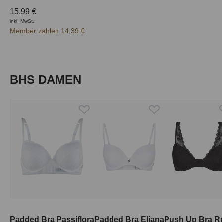
15,99 €
inkl. MwSt.
Member zahlen 14,39 €
Produktgalerie überspringen
BHS DAMEN
Padded Bra Passiflora
Padded Bra Eliana
Push Up Bra R