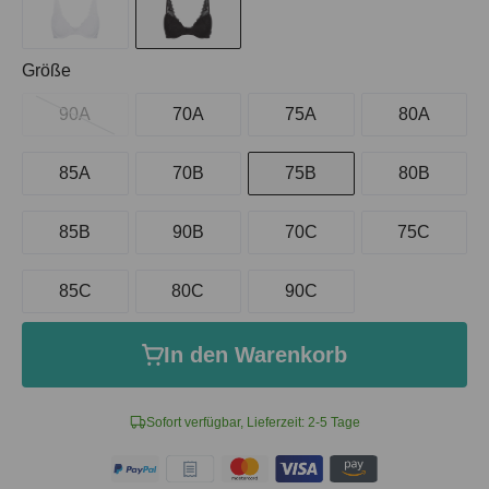
auswählen
Größe
90A
70A
75A
80A
85A
70B
75B
80B
85B
90B
70C
75C
85C
80C
90C
In den Warenkorb
Sofort verfügbar, Lieferzeit: 2-5 Tage