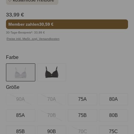
33,99 €
Member zahlen
30,59 €
30-Tage-Bestpreis*: 33,99 €
Preise inkl. MwSt. zzgl. Versandkosten
auswählen
Farbe
auswählen
Größe
90A
70A
75A
80A
85A
70B
75B
80B
85B
90B
70C
75C