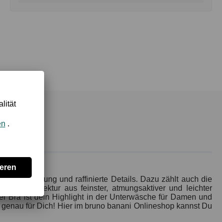
chnittführung und raffinierte Details. Dazu zählt auch die
ialarchitektur aus feinster, atmungsaktiver und leichter
ser Bra ist dein Highlight in der Unterwäsche für Damen und
a genau für Dich! Hier im bruno banani Onlineshop kannst Du