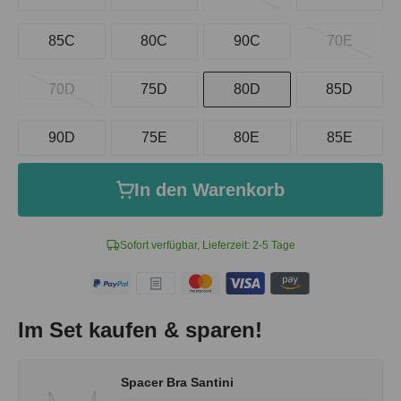
85C
80C
90C
70E
70D
75D
80D
85D
90D
75E
80E
85E
In den Warenkorb
Sofort verfügbar, Lieferzeit: 2-5 Tage
Im Set kaufen & sparen!
Spacer Bra Santini