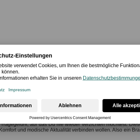
cherheit
Bewertung
 schnörkellosen Cups und verstärkendem Bügel verbindet edle S
nktet das Modell durch seine extrem softe, angenehme Mater
s Tragegefühl, auf das Du nie wieder verzichten möchtest. Die
-Komfort und modische Aktualität verbinden wollen. Also ein Br