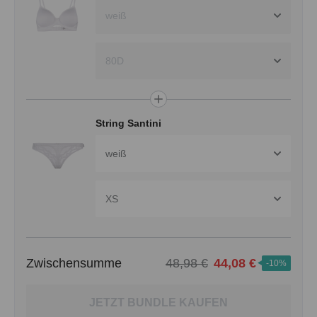
weiß
80D
String Santini
weiß
XS
Zwischensumme
48,98 €
44,08 €
-10%
JETZT BUNDLE KAUFEN