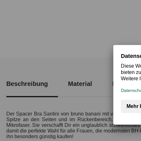
Beschreibung
Material
Produktsi
Der Spacer Bra Santini von bruno banani mit vorgeformten,
Spitze an den Seiten und im Rückenbereich. Besonders pu
Mikrofaser. Sie verschafft Dir ein unglaublich schwerelose
damit die perfekte Wahl für alle Frauen, die modernsten BH
ihn besonders günstig kaufen!