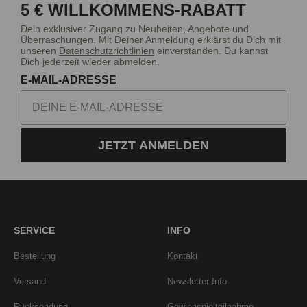
5 € WILLKOMMENS-RABATT
Dein exklusiver Zugang zu Neuheiten, Angebote und
Überraschungen. Mit Deiner Anmeldung erklärst du Dich mit
unseren
Datenschutzrichtlinien
einverstanden. Du kannst
Dich jederzeit wieder abmelden.
E-MAIL-ADRESSE
JETZT ANMELDEN
SERVICE
INFO
Bestellung
Kontakt
Versand
Newsletter-Info
Rücksendung
Gewinnspielteilnahme