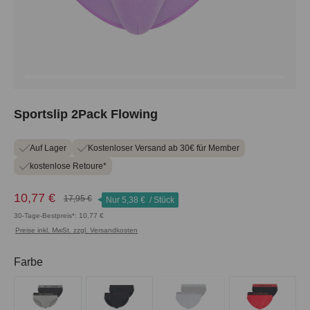
Sportslip 2Pack Flowing
Auf Lager
Kostenloser Versand ab 30€ für Member
kostenlose Retoure*
10,77 €
17,95 €
Nur
5,38 €
/ Stück
30-Tage-Bestpreis*: 10,77 €
Preise inkl. MwSt. zzgl. Versandkosten
auswählen
Farbe