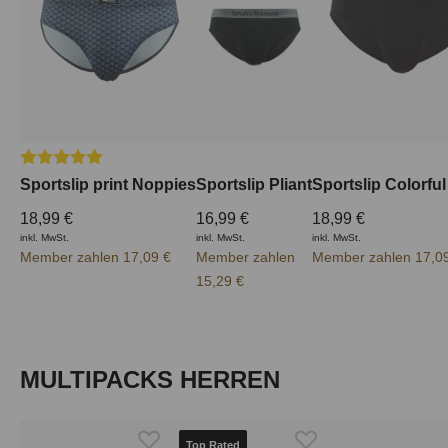
Durchschnittliche Bewertung von 5 von 5 Sternen
Sportslip print Noppies
Sportslip Pliant
Sportslip Colorful
18,99 €
16,99 €
18,99 €
inkl. MwSt.
inkl. MwSt.
inkl. MwSt.
Member zahlen 17,09 €
Member zahlen
Member zahlen 17,0
15,29 €
Produktgalerie überspringen
MULTIPACKS HERREN
Top Rated