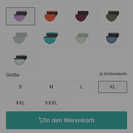
Größentabelle
auswählen
Größe
S
M
L
XL
XXL
XXXL
In den Warenkorb