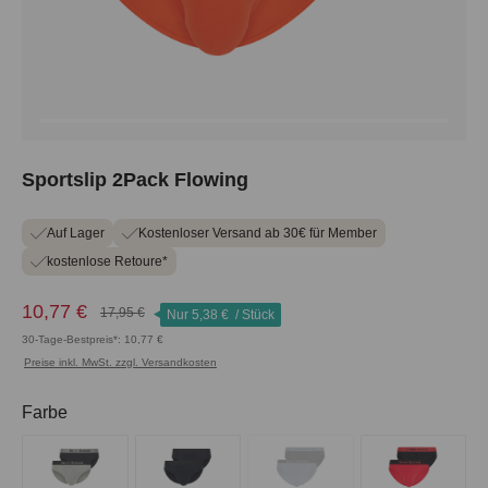
Sportslip 2Pack Flowing
Auf Lager
Kostenloser Versand ab 30€ für Member
kostenlose Retoure*
10,77 €
17,95 €
Nur
5,38 €
/ Stück
30-Tage-Bestpreis*: 10,77 €
Preise inkl. MwSt. zzgl. Versandkosten
auswählen
Farbe