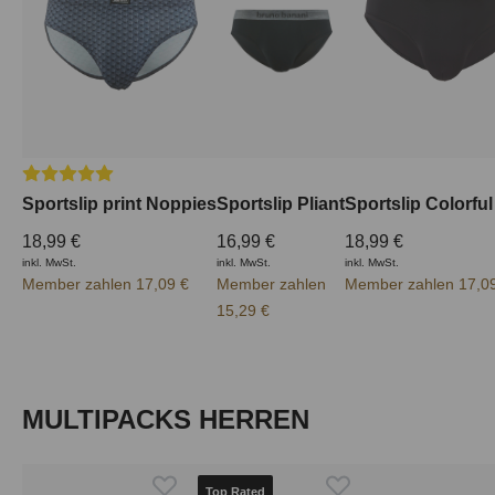
Durchschnittliche Bewertung von 5 von 5 Sternen
Sportslip print Noppies
Sportslip Pliant
Sportslip Colorful
18,99 €
16,99 €
18,99 €
inkl. MwSt.
inkl. MwSt.
inkl. MwSt.
Member zahlen 17,09 €
Member zahlen
Member zahlen 17,0
15,29 €
Produktgalerie überspringen
MULTIPACKS HERREN
Top Rated