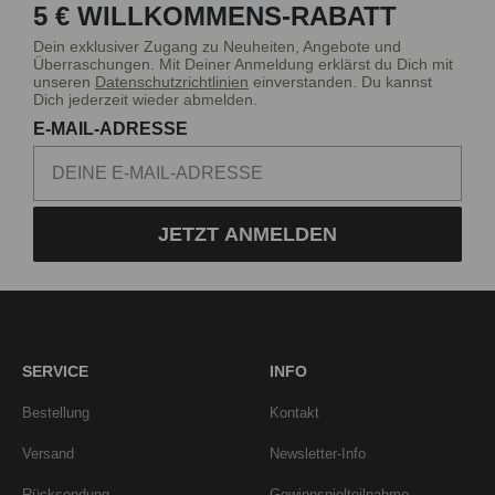
5 € WILLKOMMENS-RABATT
Dein exklusiver Zugang zu Neuheiten, Angebote und
Überraschungen. Mit Deiner Anmeldung erklärst du Dich mit
unseren
Datenschutzrichtlinien
einverstanden. Du kannst
Dich jederzeit wieder abmelden.
E-MAIL-ADRESSE
JETZT ANMELDEN
SERVICE
INFO
Bestellung
Kontakt
Versand
Newsletter-Info
Rücksendung
Gewinnspielteilnahme