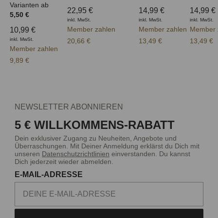
Varianten ab
22,95 €
14,99 €
14,99 €
5,50 €
inkl. MwSt.
inkl. MwSt.
inkl. MwSt.
Member zahlen
Member zahlen
Member 
10,99 €
inkl. MwSt.
20,66 €
13,49 €
13,49 €
Member zahlen
9,89 €
NEWSLETTER ABONNIEREN
5 € WILLKOMMENS-RABATT
Dein exklusiver Zugang zu Neuheiten, Angebote und
Überraschungen. Mit Deiner Anmeldung erklärst du Dich mit
unseren
Datenschutzrichtlinien
einverstanden. Du kannst
Dich jederzeit wieder abmelden.
E-MAIL-ADRESSE