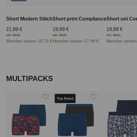
Short Modern Stitch
Short print Compliance
Short uni Co
21,99 €
19,99 €
19,99 €
inkl. MwSt.
inkl. MwSt.
inkl. MwSt.
Member zahlen 19,79 €
Member zahlen 17,99 €
Member zahlen
Produktgalerie überspringen
MULTIPACKS
Top Rated