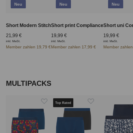
Neu
Neu
Neu
Short Modern Stitch
Short print Compliance
Short uni Co
21,99 €
19,99 €
19,99 €
inkl. MwSt.
inkl. MwSt.
inkl. MwSt.
Member zahlen 19,79 €
Member zahlen 17,99 €
Member zahlen
Produktgalerie überspringen
MULTIPACKS
Top Rated