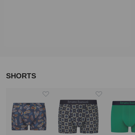
Produktgalerie überspringen
SHORTS