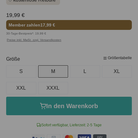
19,99 €
Member zahlen
17,99 €
30-Tage-Bestpreis*: 19,99 €
Preise inkl. MwSt. zzgl. Versandkosten
Größentabelle
auswählen
Größe
S
M
L
XL
XXL
XXXL
In den Warenkorb
Sofort verfügbar, Lieferzeit: 2-5 Tage