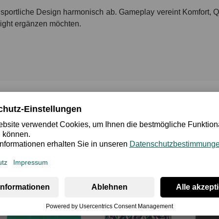
 sportliche Design harmonisch ab. Gameplay vereint Komfort, Q
light ergänzen möchten.