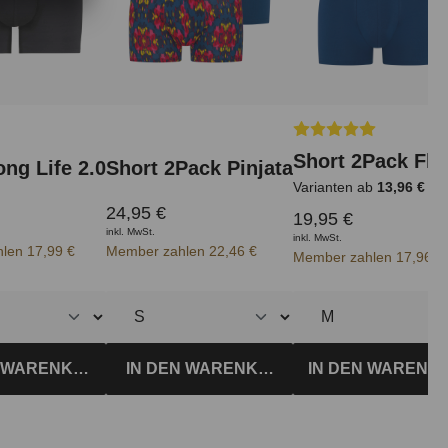
Durchschnittliche Be
Short 2Pack Fl
ong Life 2.0
Short 2Pack Pinjata
Varianten ab
13,96 €
24,95 €
19,95 €
inkl. MwSt.
inkl. MwSt.
len 17,99 €
Member zahlen 22,46 €
Member zahlen 17,96 €
IN DEN WARENK
N WARENKORB
IN DEN WARENKORB