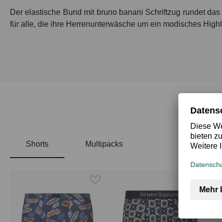
Der elastische Bund mit bruno banani Schriftzug rundet das
für alle, die ihre Herrenunterwäsche um ein modisches High
Shorts
Multipacks
Produktgalerie überspringen