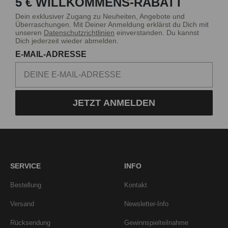
5 € WILLKOMMENS-RABATT
Dein exklusiver Zugang zu Neuheiten, Angebote und
Überraschungen. Mit Deiner Anmeldung erklärst du Dich mit
unseren
Datenschutzrichtlinien
einverstanden. Du kannst
Dich jederzeit wieder abmelden.
E-MAIL-ADRESSE
JETZT ANMELDEN
SERVICE
INFO
Bestellung
Kontakt
Versand
Newsletter-Info
Rücksendung
Gewinnspielteilnahme