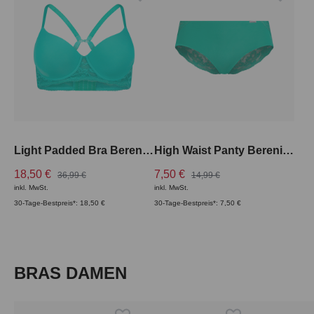
Light Padded Bra Berenice
High Waist Panty Berenice
18,50 €
7,50 €
36,99 €
14,99 €
inkl. MwSt.
inkl. MwSt.
30-Tage-Bestpreis*: 18,50 €
30-Tage-Bestpreis*: 7,50 €
Produktgalerie überspringen
BRAS DAMEN