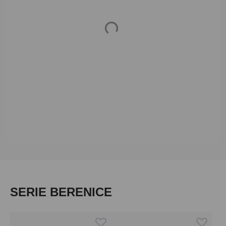
Loading...
Produktgalerie überspringen
SERIE BERENICE