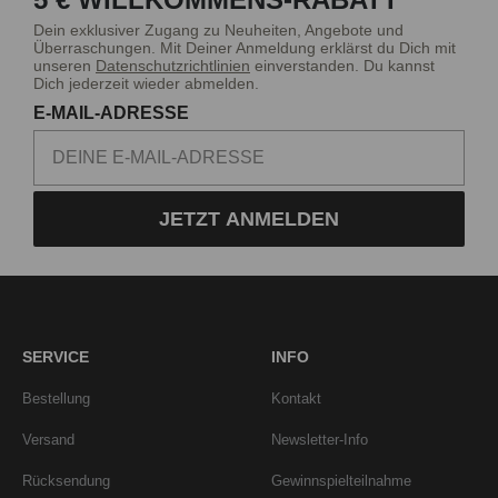
Dein exklusiver Zugang zu Neuheiten, Angebote und
Überraschungen. Mit Deiner Anmeldung erklärst du Dich mit
unseren
Datenschutzrichtlinien
einverstanden. Du kannst
Dich jederzeit wieder abmelden.
E-MAIL-ADRESSE
JETZT ANMELDEN
SERVICE
INFO
Bestellung
Kontakt
Versand
Newsletter-Info
Rücksendung
Gewinnspielteilnahme