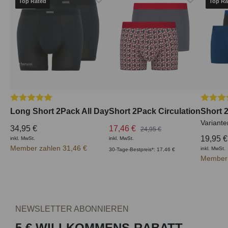
Top Rated
Top Ra
Durchschnittliche Bewertung von 5 von 5 Sternen
Durchsc
Long Short 2Pack All Day
Short 2Pack Circulation
Short 
Variante
34,95 €
17,46 €
24,95 €
19,95 €
inkl. MwSt.
inkl. MwSt.
Member zahlen 31,46 €
inkl. MwSt.
30-Tage-Bestpreis*: 17,46 €
Member 
NEWSLETTER ABONNIEREN
5 € WILLKOMMENS-RABATT