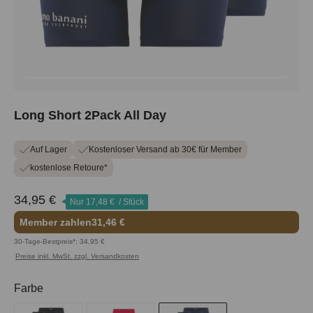
Long Short 2Pack All Day
Auf Lager
Kostenloser Versand ab 30€ für Member
kostenlose Retoure*
34,95 €
Nur
17,48 €
/ Stück
Member zahlen
31,46 €
30-Tage-Bestpreis*: 34,95 €
Preise inkl. MwSt. zzgl. Versandkosten
auswählen
Farbe