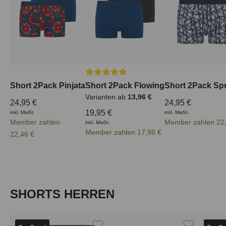
Durchschnittliche Bewertung von 5 von
Short 2Pack Pinjata
Short 2Pack Flowing
Short 2Pack Spr
Varianten ab
13,96 €
24,95 €
24,95 €
19,95 €
inkl. MwSt.
inkl. MwSt.
Member zahlen
Member zahlen 22
inkl. MwSt.
Member zahlen 17,96 €
22,46 €
Produktgalerie überspringen
SHORTS HERREN