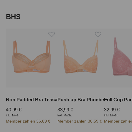
Produktgalerie überspringen
BHS
Non Padded Bra Tessa
Push up Bra Phoebe
40,99 €
33,99 €
32,99 €
inkl. MwSt.
inkl. MwSt.
inkl. MwSt.
Member zahlen 36,89 €
Member zahlen 30,59 €
Member zahlen