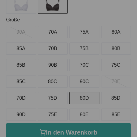
auswählen
Größe
90A
70A
75A
80A
85A
70B
75B
80B
85B
90B
70C
75C
85C
80C
90C
70E
70D
75D
80D
85D
90D
75E
80E
85E
In den Warenkorb