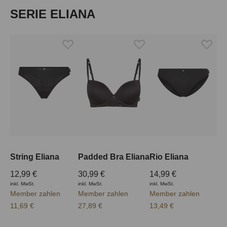
Produktgalerie überspringen
SERIE ELIANA
String Eliana
Padded Bra Eliana
Rio Eliana
12,99 €
30,99 €
14,99 €
inkl. MwSt.
inkl. MwSt.
inkl. MwSt.
Member zahlen
Member zahlen
Member zahlen
11,69 €
27,89 €
13,49 €