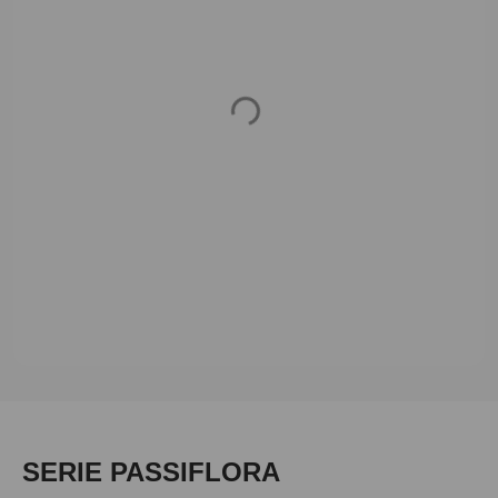
Loading...
Produktgalerie überspringen
SERIE PASSIFLORA