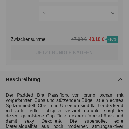
M
Zwischensumme
47,98 €
43,18 €
-10%
JETZT BUNDLE KAUFEN
Beschreibung
Der Padded Bra Passiflora von bruno banani mit
vorgeformten Cups und stützendem Bügel ist ein echtes
Spitzenmodell: Ober- und Untercup sind flächendeckend
mit zarter, edler Tüllspitze verziert, darunter sorgt der
dezent gepolsterte Cup für ein extrem formschönes und
damit sexy Dekolleté. Die supersofte, edle
Materialqualität aus hoch moderner, atmungsaktiver