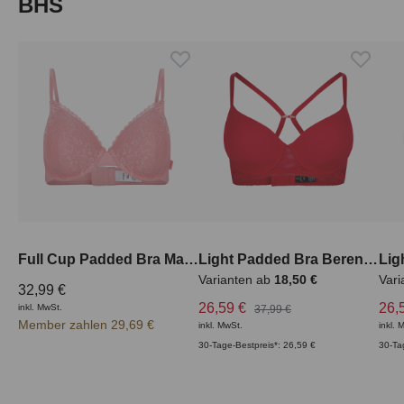
Produktgalerie überspringen
BHS
Full Cup Padded Bra Mathea
Light Padded Bra Berenice
Varianten ab
18,50 €
Vari
32,99 €
26,59 €
26,
inkl. MwSt.
37,99 €
Member zahlen 29,69 €
inkl. MwSt.
inkl. 
30-Tage-Bestpreis*: 26,59 €
30-Ta