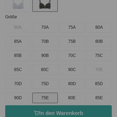
auswählen
Größe
90A
70A
75A
80A
85A
70B
75B
80B
85B
90B
70C
75C
85C
80C
90C
70E
70D
75D
80D
85D
90D
75E
80E
85E
In den Warenkorb