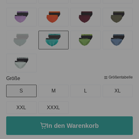
Größentabelle
auswählen
Größe
S
M
L
XL
XXL
XXXL
In den Warenkorb