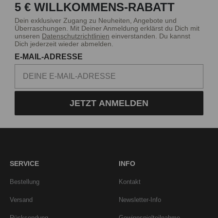
5 € WILLKOMMENS-RABATT
Dein exklusiver Zugang zu Neuheiten, Angebote und
Überraschungen. Mit Deiner Anmeldung erklärst du Dich mit
unseren
Datenschutzrichtlinien
einverstanden. Du kannst
Dich jederzeit wieder abmelden.
E-MAIL-ADRESSE
JETZT ANMELDEN
SERVICE
INFO
Bestellung
Kontakt
Versand
Newsletter-Info
Rücksendung
Gewinnspielteilnahme