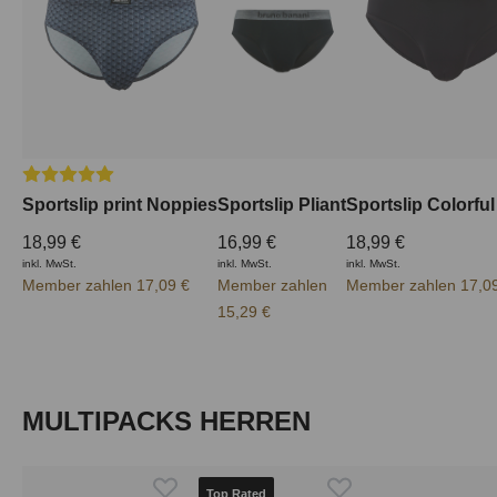
Durchschnittliche Bewertung von 5 von 5 Sternen
Sportslip print Noppies
Sportslip Pliant
Sportslip Colorful
18,99 €
16,99 €
18,99 €
inkl. MwSt.
inkl. MwSt.
inkl. MwSt.
Member zahlen 17,09 €
Member zahlen
Member zahlen 17,0
15,29 €
Produktgalerie überspringen
MULTIPACKS HERREN
Top Rated